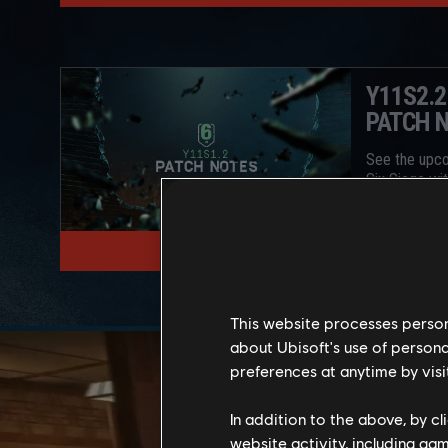
Y11S2.
PATCH 
See the upc
Six Siege wi
더 읽어보기
This website processes persona
about Ubisoft's use of persona
preferences at anytime by visi
In addition to the above, by c
website activity, including ga