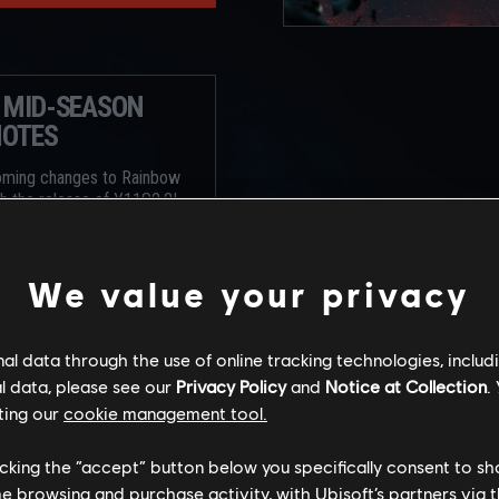
2 MID-SEASON
NOTES
oming changes to Rainbow
th the release of Y11S2.2!
We value your privacy
l data through the use of online tracking technologies, includ
l data, please see our
Privacy Policy
and
Notice at Collection
.
ting our
cookie management tool.
licking the “accept” button below you specifically consent to s
me browsing and purchase activity, with Ubisoft’s partners via t