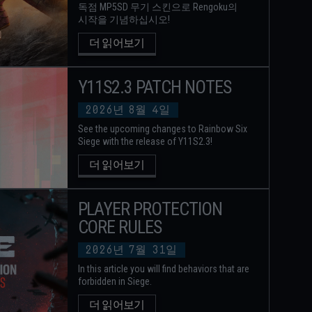
독점 MP5SD 무기 스킨으로 Rengoku의
시작을 기념하십시오!
더 읽어보기
Y11S2.3 PATCH NOTES
2026년
8월
4일
See the upcoming changes to Rainbow Six
Siege with the release of Y11S2.3!
더 읽어보기
PLAYER PROTECTION
CORE RULES
2026년
7월
31일
In this article you will find behaviors that are
forbidden in Siege.
더 읽어보기