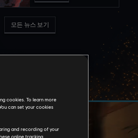
모든 뉴스 보기
ing cookies. To learn more
 You can set your cookies
haring and recording of your
hese online tracking