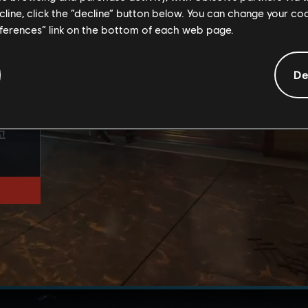
ecline, click the “decline” button below. You can change your c
eferences” link on the bottom of each web page.
De
신들의
한
고