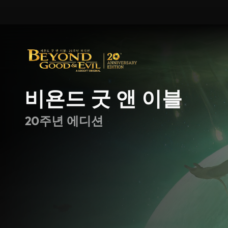
비욘드 굿 앤 이블
20주년 에디션