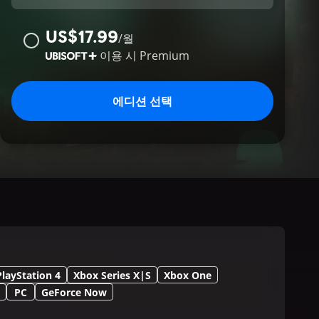
US$17.99
/
월
이용 시
Premium
에디션 선택
PlayStation 4
Xbox Series X|S
Xbox One
PC
GeForce Now