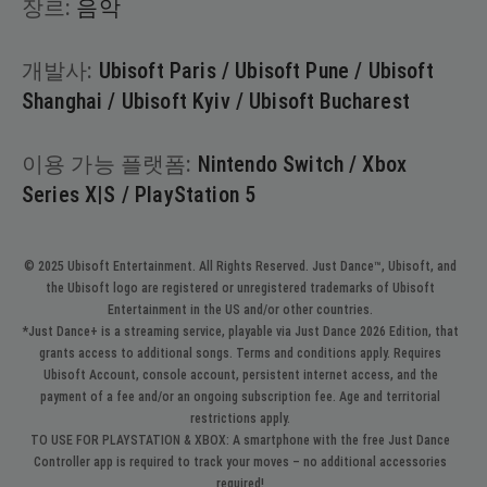
장르:
음악
개발사:
Ubisoft Paris / Ubisoft Pune / Ubisoft
Shanghai / Ubisoft Kyiv / Ubisoft Bucharest
이용 가능 플랫폼:
Nintendo Switch / Xbox
Series X|S / PlayStation 5
© 2025 Ubisoft Entertainment. All Rights Reserved. Just Dance™, Ubisoft, and
the Ubisoft logo are registered or unregistered trademarks of Ubisoft
Entertainment in the US and/or other countries.
*Just Dance+ is a streaming service, playable via Just Dance 2026 Edition, that
grants access to additional songs. Terms and conditions apply. Requires
Ubisoft Account, console account, persistent internet access, and the
payment of a fee and/or an ongoing subscription fee. Age and territorial
restrictions apply.
TO USE FOR PLAYSTATION & XBOX: A smartphone with the free Just Dance
Controller app is required to track your moves – no additional accessories
required!