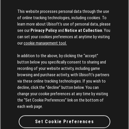
This website processes personal data through the use
of online tracking technologies, including cookies. To
learn more about Ubisoft's use of personal data, please
see our
Privacy Policy
and
Notice at Collection
. You
2026년
8월
3일
can set your cookies preferences at anytime by visiting
our
cookie management tool.
Just Dance 2026 Edition - Fankit #4
Discover and download our newest fan kit, packed with assets
In addition to the above, by clicking the “accept”
ready for use across your social media channels.
button below you specifically consent to sharing and
recording of your website activity, including game
더 읽어보기
browsing and purchase activity, with Ubisoft’s partners
via these online tracking technologies. If you wish to
decline, click the “decline” button below. You can
change your cookie preferences at any time by visiting
1
/
8
the “Set Cookie Preferences” link on the bottom of
each web page.
모든 뉴스 보기
Set Cookie Preferences