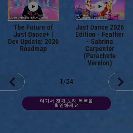
The Future of
Just Dance 2026
Just Dance+ |
Edition - Feather
Dev Update: 2026
- Sabrina
Roadmap
Carpenter
(Parachute
Version)
1
/
24
여기서 전체 노래 목록을
확인하세요