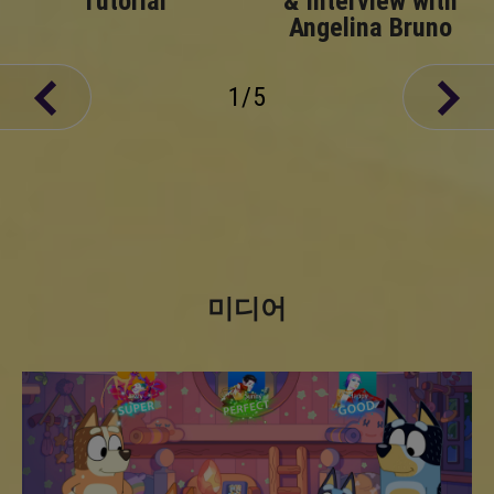
Tutorial
& Interview with
Angelina Bruno
1
/
5
미디어