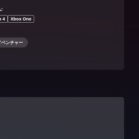
ム
:
n 4
Xbox One
アドベンチャー