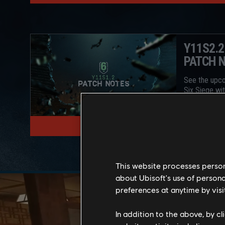
Y11S2.
PATCH 
See the upc
Six Siege wi
さらに読む
This website processes persona
about Ubisoft's use of persona
preferences at anytime by visi
In addition to the above, by c