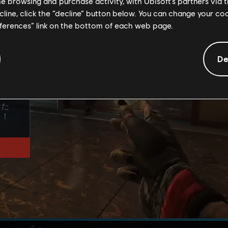
me browsing and purchase activity, with Ubisoft’s partners via t
ecline, click the “decline” button below. You can change your c
eferences” link on the bottom of each web page.
De
、
」
たち
のへ
者た
う！