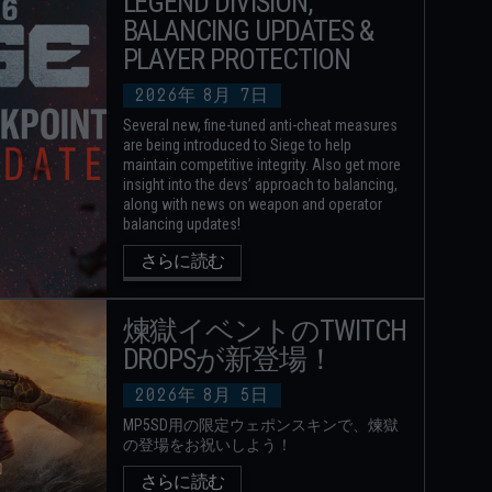
LEGEND DIVISION,
BALANCING UPDATES &
PLAYER PROTECTION
2026年
8月
7日
Several new, fine-tuned anti-cheat measures
are being introduced to Siege to help
maintain competitive integrity. Also get more
insight into the devs’ approach to balancing,
along with news on weapon and operator
balancing updates!
さらに読む
煉獄イベントのTWITCH
DROPSが新登場！
2026年
8月
5日
MP5SD用の限定ウェポンスキンで、煉獄
の登場をお祝いしよう！
さらに読む