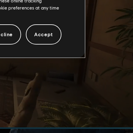
hese online tracking
ookie preferences at any time
cline
Accept