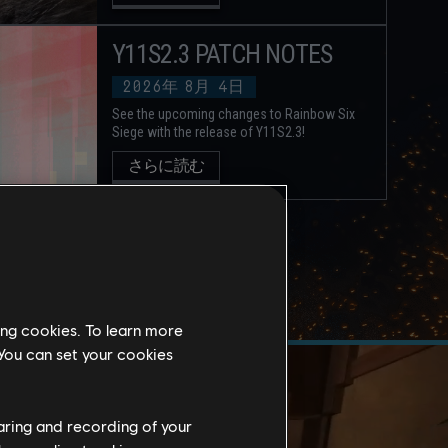
Y11S2.3 PATCH NOTES
2026年
8月
4日
See the upcoming changes to Rainbow Six
Siege with the release of Y11S2.3!
さらに読む
全てのニュース
ing cookies. To learn more
 You can set your cookies
haring and recording of your