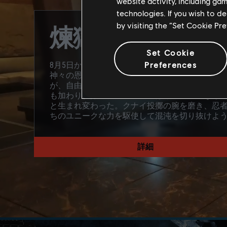
website activity, including ga
technologies. If you wish to d
by visiting the “Set Cookie Pr
煉獄
Set Cookie
Preferences
8月5日から26日まで開催される煉獄イベントで
神々の恩寵をその手に掴め。「烈日」と「暴嵐
が、自由を求めて再び戦いに挑む。新たな忍者
も加わり、浮遊神殿での戦いはさらに壮大なも
と生まれ変わった。クナイ投擲の腕を磨き、忍
ちのユニークな力を駆使して混沌を切り抜けよ
詳細