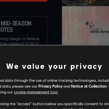
2 MID-SEASON
NOTES
oming changes to Rainbow
th the release of Y11S2.2!
We value your privacy
l data through the use of online tracking technologies, includ
l data, please see our
Privacy Policy
and
Notice at Collection
.
ting our
cookie management tool.
licking the “accept” button below you specifically consent to s