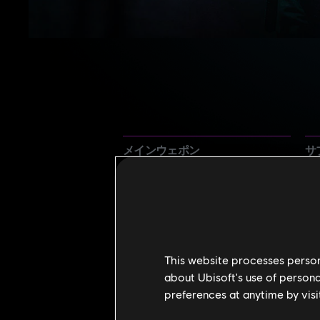
メインウェポン
サ
PCX-33
P2
This website processes persona
about Ubisoft's use of persona
preferences at anytime by visi