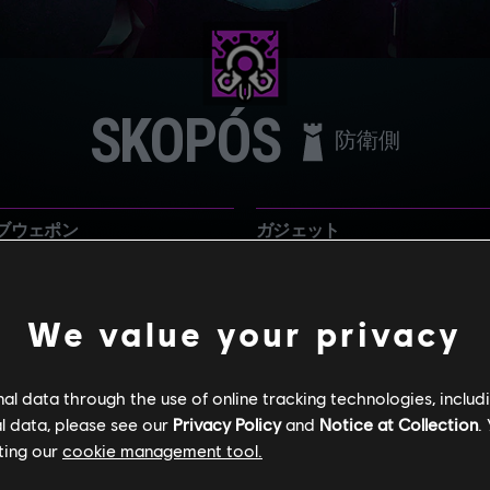
SKOPÓS
防衛側
ブウェポン
ガジェット
29
インパクトグレネード
We value your privacy
感知アラーム
l data through the use of online tracking technologies, includ
l data, please see our
Privacy Policy
and
Notice at Collection
.
ting our
cookie management tool.