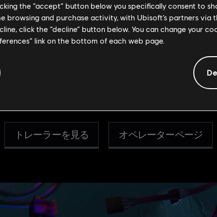
licking the “accept” button below you specifically consent to s
me browsing and purchase activity, with Ubisoft’s partners via t
2体のV10パンテオン・シェルを携え、Skopósが参戦
ecline, click the “decline” button below. You can change your c
作でき、もう1体は保護シールドを備えた偵察ツールと
eferences” link on the bottom of each web page.
1体のみで、片方が破壊された時点で両方との接続が断
えて操作できる彼女は、強力な情報およびサポートオペ
De
トレーラーを見る
オペレーターページ