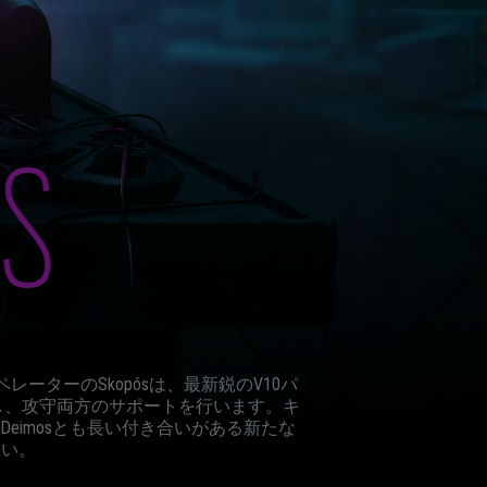
ペレーターのSkopósは、最新鋭のV10パ
し、攻守両方のサポートを行います。キ
eimosとも長い付き合いがある新たな
さい。