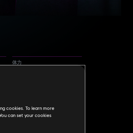
体力
スピード
ing cookies. To learn more
 You can set your cookies