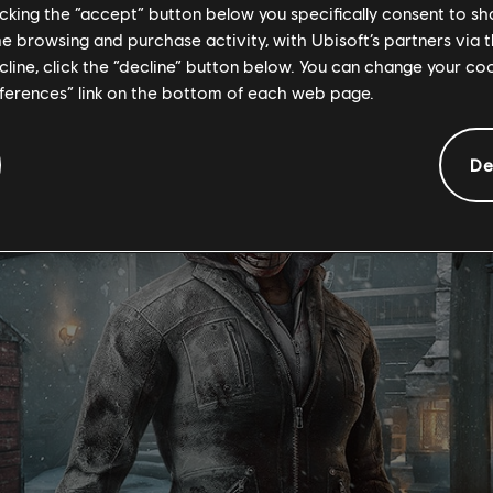
licking the “accept” button below you specifically consent to s
me browsing and purchase activity, with Ubisoft’s partners via t
ainbow6.com/ingameitemsでチェックしましょう
ecline, click the “decline” button below. You can change your c
eferences” link on the bottom of each web page.
De