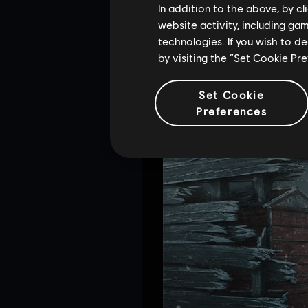
In addition to the above, by c
website activity, including ga
ゲーム内、または
https://r
technologies. If you wish to d
by visiting the “Set Cookie Pr
Set Cookie
Preferences