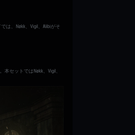
k、Vigil、Alibiがそ
。
本セットではNøkk、Vigil、