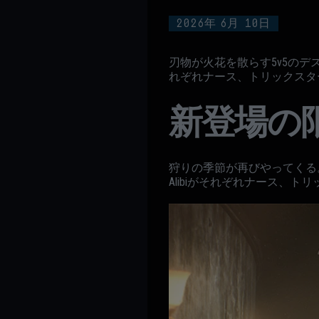
2026年
6月
10日
刃物が火花を散らす5v5のデス
れぞれナース、トリックスタ
新登場の
狩りの季節が再びやってくる。2度
Alibiがそれぞれナース、