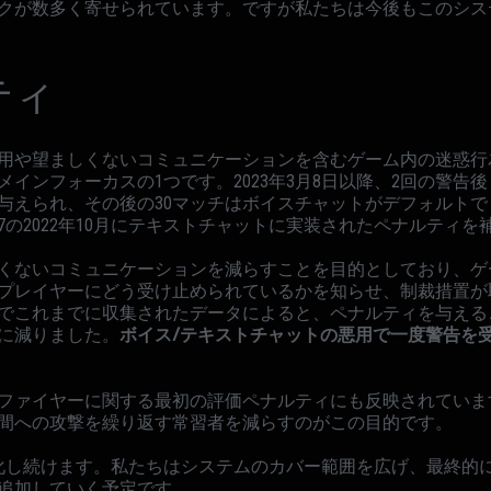
クが数多く寄せられています。ですが私たちは今後もこのシス
ティ
用や望ましくないコミュニケーションを含むゲーム内の迷惑行
インフォーカスの1つです。2023年3月8日以降、2回の警告
与えられ、その後の30マッチはボイスチャットがデフォルト
r 7の2022年10月にテキストチャットに実装されたペナルテ
くないコミュニケーションを減らすことを目的としており、ゲ
プレイヤーにどう受け止められているかを知らせ、制裁措置が
でこれまでに収集されたデータによると、ペナルティを与える
に減りました。
ボイス/テキストチャットの悪用で一度警告を
ファイヤーに関する最初の評価ペナルティにも反映されていま
間への攻撃を繰り返す常習者を減らすのがこの目的です。
は進化し続けます。私たちはシステムのカバー範囲を広げ、最終
追加していく予定です。