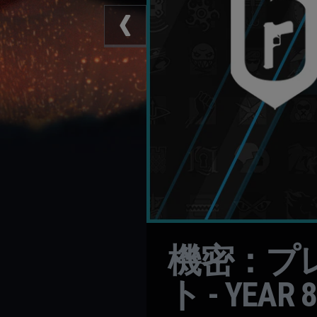
機密：プ
ト - YEAR