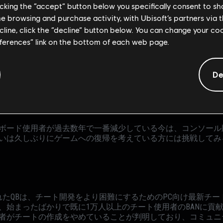
licking the “accept” button below you specifically consent to s
me browsing and purchase activity, with Ubisoft’s partners via t
ecline, click the “decline” button below. You can change your c
eferences” link on the bottom of each web page.
マウス・キーボード使用者をBANせずペナルティを与えること
De
偽装者に対し、自分の行動を改めてフェアにプレイする機会を
は実際、プレイヤーの行動を変化させました。マウストラップ
戻るか、PC版へ移行しています。私たちのデータによると、
ルティを受けることなくゲームを続けています。
ボード使用者が過去数年で一番減少している今は、コンソール
いは久しぶりにゲームへの復帰を考えている方には挑戦してみ
スされたQBは、チート開発をより困難にするためのPC向け最新チ
、始まったばかりで既に1万人以上のチート使用者のBANに貢
者がチートの作成をやめていることが判明しており、コミュニ