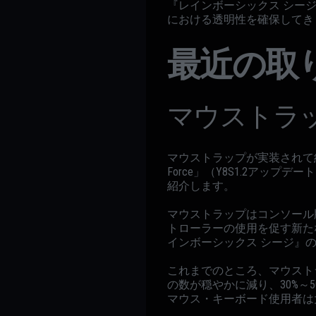
『レインボーシックス シー
における透明性を確保してき
最近の取
マウストラ
マウストラップが実装されて約3ヶ
Force」（Y8S1.2ア
紹介します。
マウストラップはコンソール
トローラーの使用を促す新た
インボーシックス シージ』
これまでのところ、マウスト
の数が穏やかに減り、30%
マウス・キーボード使用者は