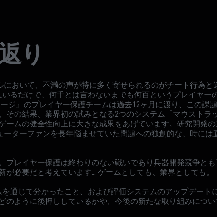
り返り
ンルにおいて、不満の声が特に多く寄せられるのがチート行為と
人いるだけで、何千とは言わないまでも何百というプレイヤー
シージ』のプレイヤー保護チームは過去12ヶ月に渡り、この課
。その結果、業界初の試みとなる2つのシステム「マウストラッ
ゲームの健全性向上に大きな成果をあげています。研究開発の
シューターファンを長年悩ませていた問題への独創的な、時には
。プレイヤー保護は終わりのない戦いであり兵器開発競争とも
新が必要だと考えています… ゲームとしても、業界としても。
ムを通じて分かったこと、および評価システムのアップデート
どのように後押ししているかや、今後の新たな取り組みについ