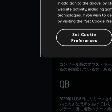
In addition to the above, by c
website activity, including ga
technologies. If you wish to d
by visiting the “Set Cookie Pr
この機能を発表した時、なぜ
Set Cookie
も多くいました。これは入力
Preferences
このアプローチと新システム
くはコントローラーの使用に
ヤーの43%がそれ以降ペナ
コンソール版のマウス・キー
るのを躊躇している方、ある
QB
2022年11月8日にリリー
ムは大きな成果をあげており
プデート後に複数のチート業