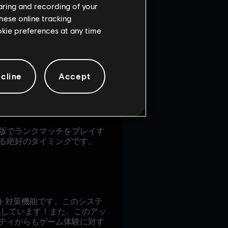
haring and recording of your
hese online tracking
ookie preferences at any time
にしたのかと疑問に思った方
cline
Accept
与えたいと考えたからです。
に検知されたプレイヤーの多
一度ペナルティを受けたプレイ
版でランクマッチをプレイす
る絶好のタイミングです。
ート対策機能です。このシステ
献しています！また、このアッ
ティからもゲーム体験に対す