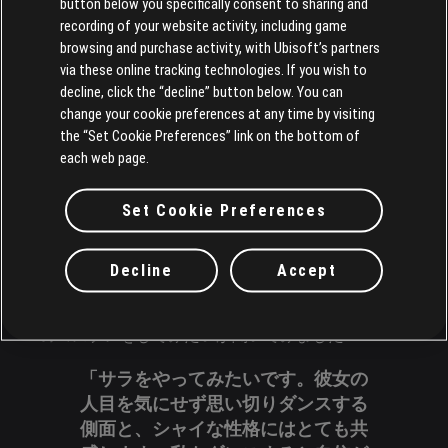
ムver.）なんですが、やり方を模索
button below you specifically consent to sharing and
するのは楽しいですね！ もちろん
recording of your website activity, including game
browsing and purchase activity, with Ubisoft’s partners
今も“Circus”（エクストリームver.）
via these online tracking technologies. If you wish to
を難しいと感じていますが、「ジャ
decline, click the “decline” button below. You can
ストダンス」のSNSとHouse of
change your cookie preferences at any time by visiting
Revlonのおかげで自信を持ってディ
the “Set Cookie Preferences” link on the bottom of
ップができます！」
each web page.
もしチキンがディップを始めたら最悪かもしれませ
Set Cookie Preferences
んね（
ディップです、デスドロップではありませ
ん！
）
Decline
Accept
Kaitlynは動画以外にコスプレを何度も披露してくれ
ています。そこで、どの「ジャストダンス」コーチ
のコスプレをしてみたいか聞いてみました！
「サラをやってみたいです。彼女の
人目を気にせず思い切りダンスする
側面と、シャイな性格にはとても共