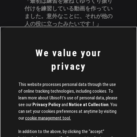
「最初は練習を兼ねてゆっくり振り
付けを練習している動画を作ってい
ました。意外なことに、それが他の
人の役に立ったみたいです！」
Kaitlynに「ジャストダンス」で一番好きな曲を聞い
てみると…
We value your
「今一番気に入っているの
privacy
は“Witch”。全ての振り付けが優美
でありながら力強いからです。
Apasheの曲とナイトスワンの優雅
This website processes personal data through the use
さと自信が組み合わさった完璧な振
of online tracking technologies, including cookies. To
り付けだと思います」
learn more about Ubisoft's use of personal data, please
see our
Privacy Policy
and
Notice at Collection
. You
逆に、一番難しいと感じる振り付けについても聞き
can set your cookies preferences at anytime by visiting
ました：
our
cookie management tool.
「今は“Boy With Luv”（エクストリー
In addition to the above, by clicking the “accept”