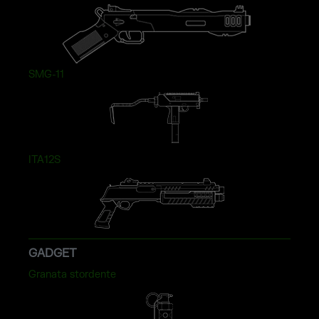
SMG-11
ITA12S
GADGET
Granata stordente