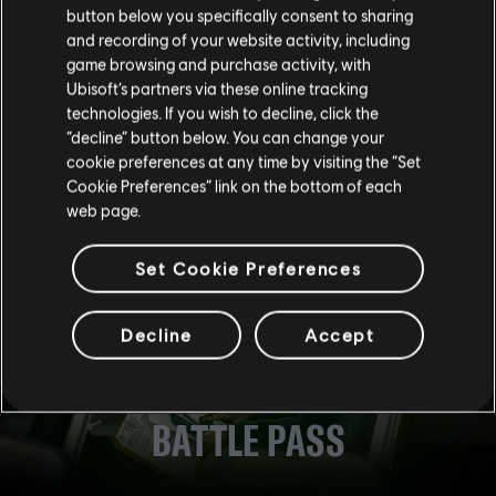
Kayak, sebbene l'area esterna antistante sia stata
button below you specifically consent to sharing
trasformata in una Stanza immersioni interna. Nel complesso,
and recording of your website activity, including
questi nuovi obiettivi dovrebbero essere più praticabili per
game browsing and purchase activity, with
tutti, grazie alle nuove possibilità di rotazione e il minor
Ubisoft’s partners via these online tracking
numero di punti da cui è possibile effettuare uccisioni di
technologies. If you wish to decline, click the
giocatori appena rientrati.
“decline” button below. You can change your
cookie preferences at any time by visiting the “Set
Fai un salto sul server test e prova di persona le modifiche,
Cookie Preferences” link on the bottom of each
sia piccole che grandi! Invia commenti e feedback a
R6 Fix
.
web page.
Set Cookie Preferences
Decline
Accept
BATTLE PASS