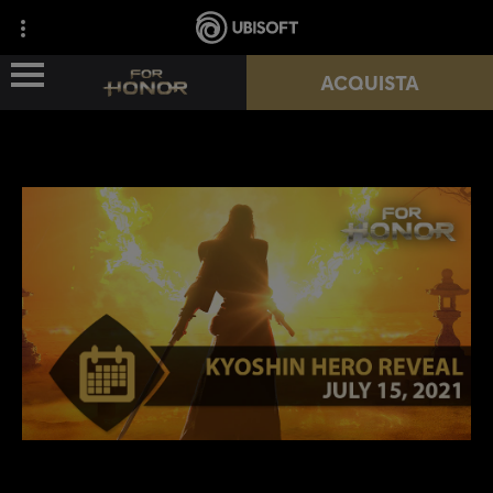
ACQUISTA
NOVITÀ
EROI
PASSES
NUOVA STAGIONE
RISORSE