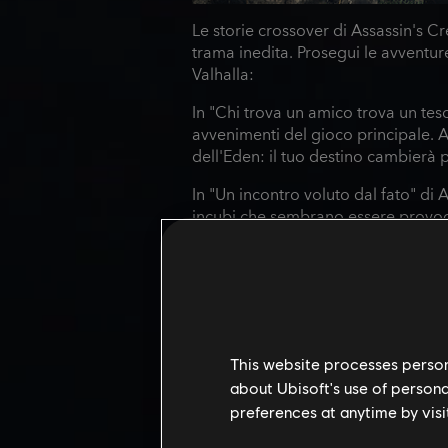
Le storie crossover di Assassin's C
trama inedita. Prosegui le avventu
Valhalla:
In "Chi trova un amico trova un te
avvenimenti del gioco principale. A
dell'Eden: il tuo destino cambierà 
In "Un incontro voluto dal fato" di 
incubi che sembrano essere provoca
Misthios.
This website processes persona
about Ubisoft's use of persona
preferences at anytime by visi