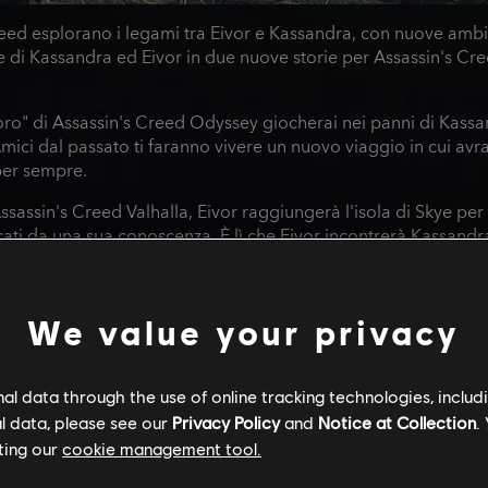
reed esplorano i legami tra Eivor e Kassandra, con nuove ambi
re di Kassandra ed Eivor in due nuove storie per Assassin's C
soro" di Assassin's Creed Odyssey giocherai nei panni di Kassa
mici dal passato ti faranno vivere un nuovo viaggio in cui avra
per sempre.
Assassin's Creed Valhalla, Eivor raggiungerà l'isola di Skye per 
ti da una sua conoscenza. È lì che Eivor incontrerà Kassandra
We value your privacy
l data through the use of online tracking technologies, includ
l data, please see our
Privacy Policy
and
Notice at Collection
.
ting our
cookie management tool.