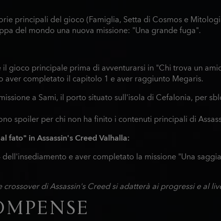
orie principali del gioco (Famiglia, Setta di Cosmos e Mitologia
appa del mondo una nuova missione: "Una grande fuga".
 il gioco principale prima di avventurarsi in "Chi trova un ami
 aver completato il capitolo 1 e aver raggiunto Megaris.
issione a Sami, il porto situato sull'isola di Cefalonia, per sbl
o spoiler per chi non ha finito i contenuti principali di Assa
l fato" in Assassin's Creed Valhalla:
 4 dell'insediamento e aver completato la missione "Una saggia am
ie crossover di Assassin's Creed si adatterà ai progressi e al li
OMPENSE