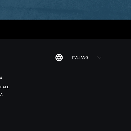
ITALIANO
R6
BALE
TA