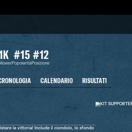
1K
#15
#12
llower
Popolarità
Posizione
CRONOLOGIA
CALENDARIO
RISULTATI
stare la vittoria! Include il ciondolo, lo sfondo