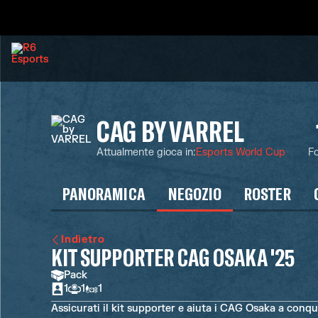
CAG BY VARREL
Attualmente gioca in
:
Esports World Cup
Fo
PANORAMICA
NEGOZIO
ROSTER
Indietro
KIT SUPPORTER CAG OSAKA '25
Pack
1
1
1
Assicurati il kit supporter e aiuta i CAG Osaka a conqui