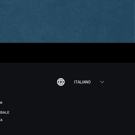
ITALIANO
R6
BALE
TA