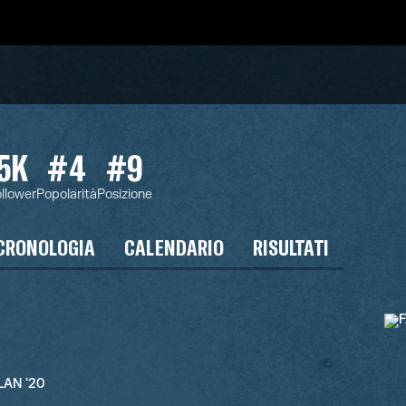
5K
#4
#9
llower
Popolarità
Posizione
CRONOLOGIA
CALENDARIO
RISULTATI
LAN '20