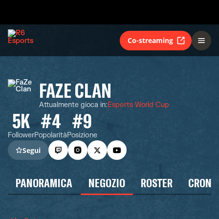
Co-streaming
FAZE CLAN
Attualmente gioca in
:
Esports World Cup
5K
#4
#9
Follower
Popolarità
Posizione
Segui
PANORAMICA
NEGOZIO
ROSTER
CRONO