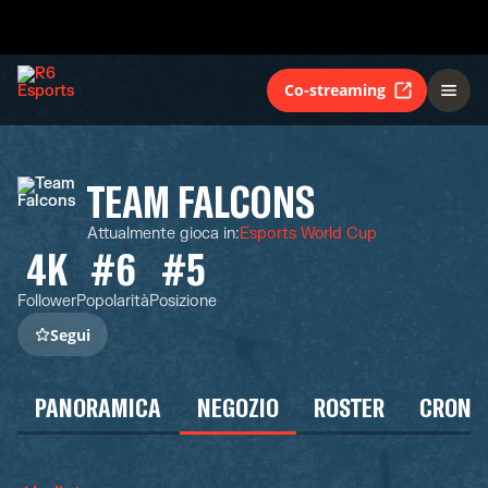
Co-streaming
TEAM FALCONS
Attualmente gioca in
:
Esports World Cup
4K
#6
#5
Follower
Popolarità
Posizione
Segui
PANORAMICA
NEGOZIO
ROSTER
CRONO