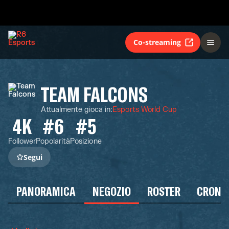
Co-streaming
TEAM FALCONS
Attualmente gioca in
:
Esports World Cup
4K
#6
#5
Follower
Popolarità
Posizione
Segui
PANORAMICA
NEGOZIO
ROSTER
CRONO