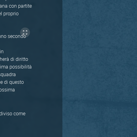
iana con partite
el proprio
ranno secondo
in
erà di diritto
ima possibilità
 squadra
ce di questo
rossima
ddiviso come