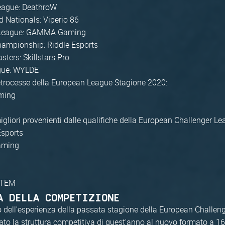
eague: DeathroW
d Nationals: Viperio 86
 League: GAMMA Gaming
hampionship: Riddle Esports
sters: Skillstars.Pro
gue: WYLDE
etrocesse della European League Stagione 2020:
ming
gliori provenienti dalle qualifiche della European Challenger Le
Esports
aming
OTEM
A DELLA COMPETIZIONE
 dell'esperienza della passata stagione della European Challen
to la struttura competitiva di quest'anno al nuovo formato a 1