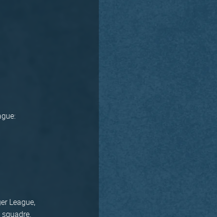
ague:
ger League,
6 squadre.