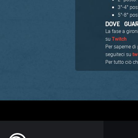
3°-4° pos
5°-8° pos
DOVE GUA
La fase a giron
su
Twitch
Per saperne di 
seguiteci su
tw
Per tutto ciò 