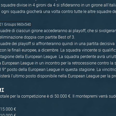
squadre divise in 4 gironi da 4 si sfideranno in un girone all'ital
ui ogni squadra giocherà una volta contro tutte le altre squadre d
squadre di ciascun girone accederanno ai playoff, che si svolge
liminazione doppia con partite Best of 3.
quadre dei playoff si affronteranno quindi in una partita decisiva 
n le finali europee, a dicembre. La squadra vincente si qualifich
stagione della European League. La squadra perdente avrà un'ult
la European League in un incontro per la retrocessione contro la
al 9° posto della European League in questa stagione. La vincitri
isterà l'ultimo posto disponibile nella European League per la p
MI
totale per la competizione è di 50.000 €. Il montepremi verrà su
 15.000 €
 10.000 €