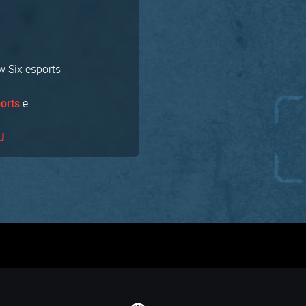
w Six esports
e
orts
.
U