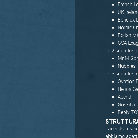
French L
UK Irelan
Benelux
Nordic C
Polish Ma
GSA Lea
Le 2 squadre r
MnM Ga
Nubbles
Le 5 squadre mi
Ovation 
Helios G
Acend
Goskilla
Reply T
STRUTTUR
Facendo tesoro
abbiamo adatta