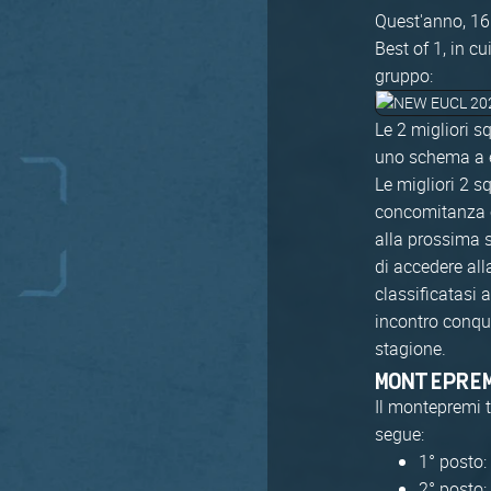
Quest'anno, 16 
Best of 1, in c
gruppo:
Le 2 migliori 
uno schema a e
Le migliori 2 s
concomitanza co
alla prossima 
di accedere al
classificatasi 
incontro conqu
stagione.
MONTEPRE
Il montepremi 
segue:
1° posto:
2° posto: