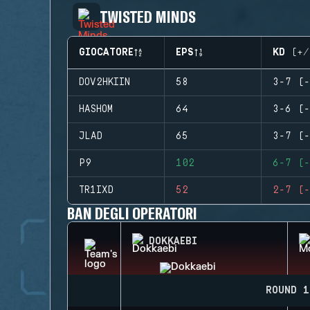
TWISTED MINDS
GIOCATORE
EPS
KD (+/
DOV2HKIIN
58
3-7 (-
HASHOM
64
3-6 (-
JLAD
65
3-7 (-
P9
102
6-7 (-
TR1IXD
52
2-7 (-
BAN DEGLI OPERATORI
DOKKAEBI
ROUND 1