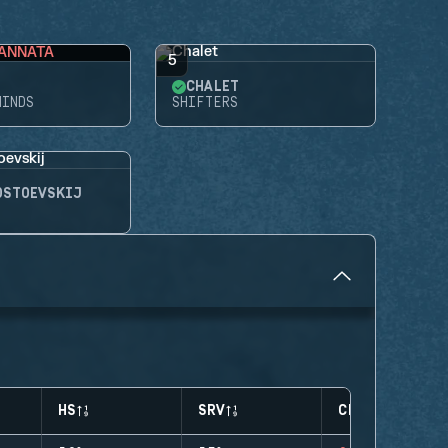
ANNATA
5
CHALET
MINDS
SHIFTERS
OSTOEVSKIJ
HS
SRV
CLUTCHES