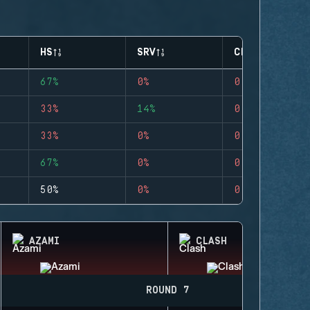
HS
SRV
CLUTCHES
67%
0%
0
33%
14%
0
33%
0%
0
67%
0%
0
50%
0%
0
AZAMI
CLASH
ROUND 7