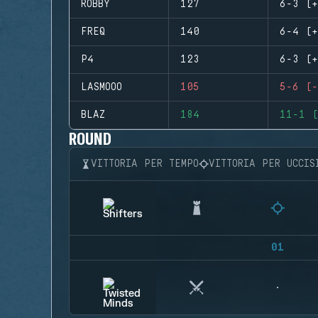
ROBBY
127
6-3 (+
FREQ
140
6-4 (+
P4
123
6-3 (+
LASMOOO
105
5-6 (-
BLAZ
184
11-1 (
ROUND
VITTORIA PER TEMPO
VITTORIA PER UCCIS
01