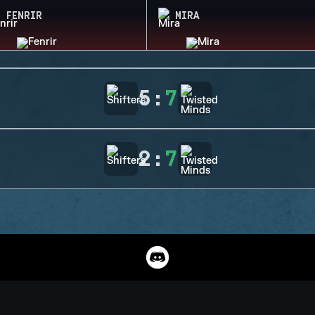
FENRIR
MIRA
5
:
7
2
:
7