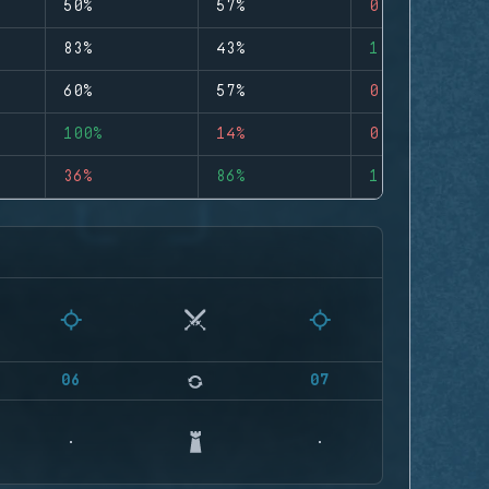
50%
57%
0
83%
43%
1
60%
57%
0
100%
14%
0
36%
86%
1
06
07