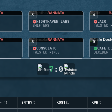
TA
BANNATA
B
3
4
NIGHTHAVEN LABS
LAIR
SHIFTERS
TWISTED 
TA
BANNATA
8
9
CONSOLATO
CAFÉ D
TWISTED MINDS
DECIDER
7
:
0
-)
ENTRY
KOST
KPR