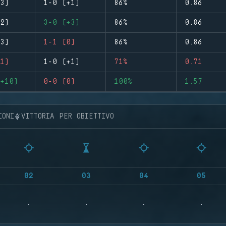
3)
1-0 (+1)
86%
0.86
2)
3-0 (+3)
86%
0.86
3)
1-1 (0)
86%
0.86
1)
1-0 (+1)
71%
0.71
+10)
0-0 (0)
100%
1.57
IONI
VITTORIA PER OBIETTIVO
02
03
04
05