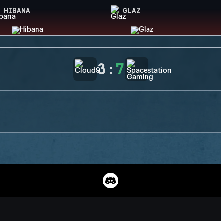
HIBANA
GLAZ
3
:
7