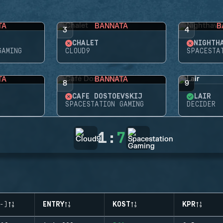
TA
BANNATA
B
3
4
CHALET
NIGHTH
GAMING
CLOUD9
SPACESTA
TA
BANNATA
8
9
CAFÉ DOSTOEVSKIJ
LAIR
SPACESTATION GAMING
DECIDER
1
:
7
-)
ENTRY
KOST
KPR