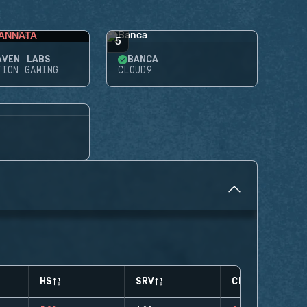
ANNATA
5
AVEN LABS
BANCA
TION GAMING
CLOUD9
HS
SRV
CLUTCHES