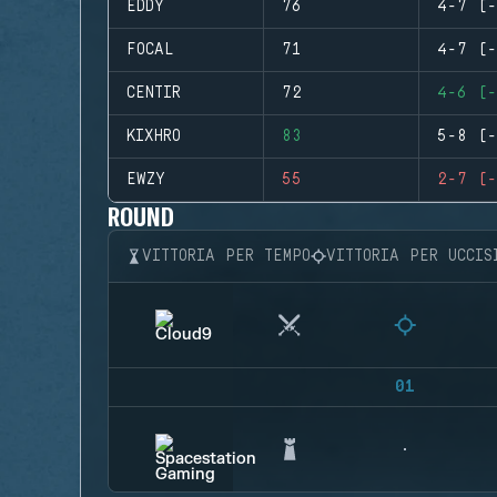
EDDY
76
4-7 (-
FOCAL
71
4-7 (-
CENTIR
72
4-6 (-
KIXHRO
83
5-8 (-
EWZY
55
2-7 (-
ROUND
VITTORIA PER TEMPO
VITTORIA PER UCCIS
01