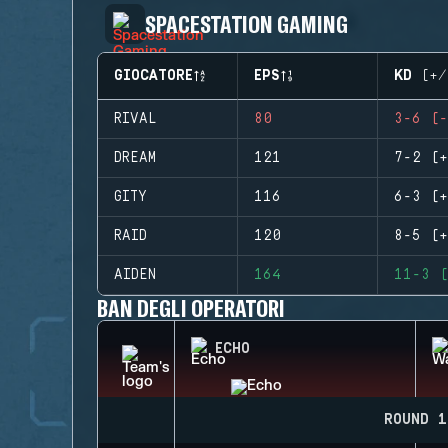
SPACESTATION GAMING
GIOCATORE
EPS
KD (+/
RIVAL
80
3-6 (-
DREAM
121
7-2 (+
GITY
116
6-3 (+
RAID
120
8-5 (+
AIDEN
164
11-3 (
BAN DEGLI OPERATORI
ECHO
ROUND 1