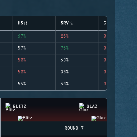
HS
SRV
CLUTCHES
67%
25%
0
57%
75%
0
50%
63%
0
50%
38%
0
55%
63%
0
BLITZ
GLAZ
ROUND 7