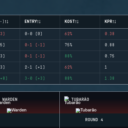
-)
ENTRY
KOST
KPR
3)
0-0 (0)
62%
0.38
5)
0-1 (-1)
75%
0.88
3)
0-1 (-1)
88%
0.75
3)
2-1 (+1)
62%
1
+8)
3-0 (+3)
88%
1.38
WARDEN
TUBARÃO
ROUND 4