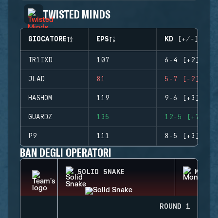
TWISTED MINDS
GIOCATORE
EPS
KD (+/-)
TR1IXD
107
6-4 (+2)
JLAD
81
5-7 (-2)
HASHOM
119
9-6 (+3)
GUARDZ
135
12-5 (+7)
P9
111
8-5 (+3)
BAN DEGLI OPERATORI
SOLID SNAKE
MONTA
ROUND 1