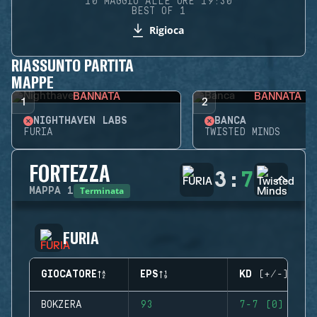
10 MAGGIO ALLE ORE 19:30
BEST OF 1
Rigioca
RIASSUNTO PARTITA
MAPPE
BANNATA
BANNATA
1
2
NIGHTHAVEN LABS
BANCA
FURIA
TWISTED MINDS
FORTEZZA
3
:
7
Terminata
MAPPA
1
FURIA
GIOCATORE
EPS
KD (+/-)
BOKZERA
93
7-7 (0)