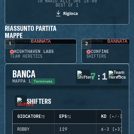
30 MARZO ALLE ORE 16:00
BEST OF 1
Rigioca
RIASSUNTO PARTITA
MAPPE
BANNATA
BANNATA
1
2
NIGHTHAVEN LABS
CONFINE
TEAM HERETICS
SHIFTERS
BANCA
7
:
1
Terminata
MAPPA
1
SHIFTERS
GIOCATORE
EPS
KD (+/-)
ROBBY
129
6-3 (+3)