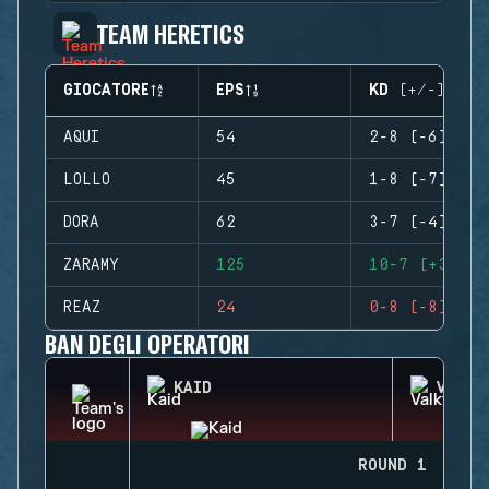
TEAM HERETICS
GIOCATORE
EPS
KD (+/-)
AQUI
54
2-8 (-6)
LOLLO
45
1-8 (-7)
DORA
62
3-7 (-4)
ZARAMY
125
10-7 (+3)
REAZ
24
0-8 (-8)
BAN DEGLI OPERATORI
KAID
VALKY
ROUND 1