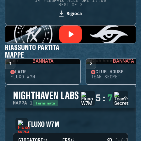
14 FEBBRAIO ALLE ORE 13:00
BEST OF 3
Rigioca
RIASSUNTO PARTITA
MAPPE
BANNATA
BANNATA
1
2
LAIR
CLUB HOUSE
FLUXO W7M
TEAM SECRET
NIGHTHAVEN LABS
5
:
7
Terminata
MAPPA
1
FLUXO W7M
GIOCATORE
EPS
KD (+/-)