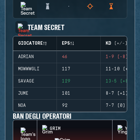
TEAM SECRET
GIOCATORE
EPS
KD (+/-)
ADRIAN
46
1-9 (-8)
MOWWWGLI
117
11-10 (+1)
SAVAGE
129
13-5 (+8)
JUME
101
8-7 (+1)
NOA
92
7-7 (0)
BAN DEGLI OPERATORI
GRIM
YING