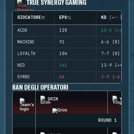
TRUE SYNERGY GAMING
GIOCATORE
EPS
KD (+/-)
ACOG
128
12-6 (+6)
MACHINE
91
6-6 (0)
LOYALTH
104
7-7 (0)
NED
141
13-9 (+4)
SYRRO
66
3-9 (-6)
BAN DEGLI OPERATORI
GRIM
YING
ROUND 1