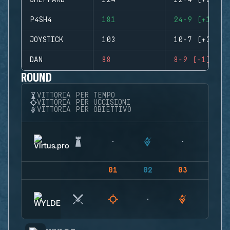
SHEPPARD
124
12-4 (+8)
P4SH4
181
24-9 (+15)
JOYSTICK
103
10-7 (+3)
DAN
88
8-9 (-1)
ROUND
VITTORIA PER TEMPO
VITTORIA PER UCCISIONI
VITTORIA PER OBIETTIVO
01
02
03
04