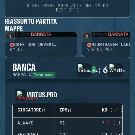
8 SETTEMBRE 2025 ALLE ORE 19:00
BEST OF 1
RIASSUNTO PARTITA
MAPPE
BANNATA
BANNATA
1
2
CAFÉ DOSTOEVSKIJ
NIGHTHAVEN LABS
WYLDE
VIRTUS.PRO
BANCA
8
:
6
Terminata
MAPPA
1
VIRTUS.PRO
GIOCATORE
EPS
KD (+/-)
ALWAYS
91
7-8 (-1)