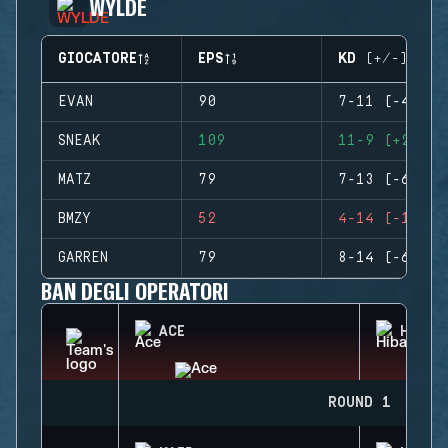
WYLDE
GIOCATORE
EPS
KD (+/-)
EVAN
90
7-11 (-4)
SNEAK
109
11-9 (+2)
MATZ
79
7-13 (-6)
BMZY
52
4-14 (-10)
GARREN
79
8-14 (-6)
BAN DEGLI OPERATORI
ACE
HIBAN
ROUND 1