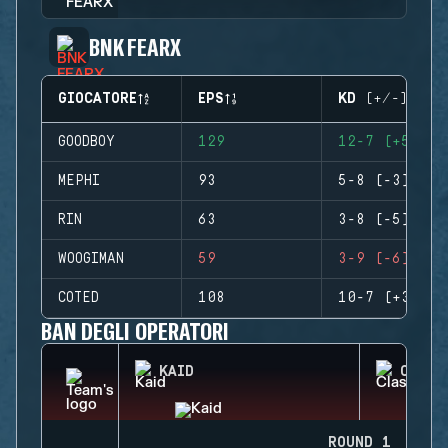
BNK FEARX
GIOCATORE
EPS
KD (+/-)
GOODBOY
129
12-7 (+5)
MEPHI
93
5-8 (-3)
RIN
63
3-8 (-5)
WOOGIMAN
59
3-9 (-6)
COTED
108
10-7 (+3)
BAN DEGLI OPERATORI
KAID
CLASH
ROUND 1