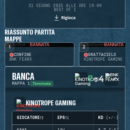
21 GIUGNO 2025 ALLE ORE 10:00
BEST OF 1
Rigioca
RIASSUNTO PARTITA
MAPPE
BANNATA
BANNATA
1
2
CONFINE
GRATTACIELO
BNK FEARX
KINOTROPE GAMING
BANCA
7
:
4
Terminata
MAPPA
1
KINOTROPE GAMING
GIOCATORE
EPS
KD (+/-)