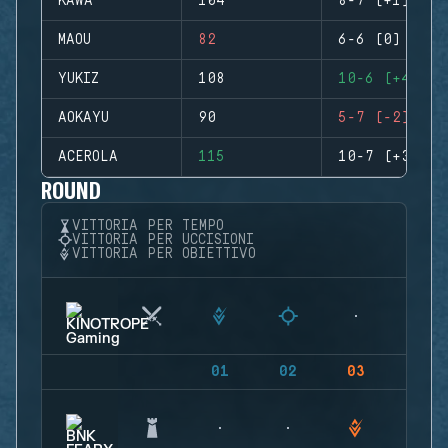
KAWA
104
8-7 (+1)
MAOU
82
6-6 (0)
YUKIZ
108
10-6 (+4)
AOKAYU
90
5-7 (-2)
ACEROLA
115
10-7 (+3)
ROUND
VITTORIA PER TEMPO
VITTORIA PER UCCISIONI
VITTORIA PER OBIETTIVO
01
02
03
04