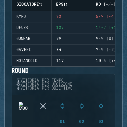
GIOCATORE
EPS
KD (+/-)
KYNO
73
5-9 (-4)
DFUZR
137
14-7 (+7)
GUNNAR
99
9-9 (0)
GAVENI
84
7-9 (-2)
HOTANCOLD
117
10-6 (+4)
ROUND
VITTORIA PER TEMPO
VITTORIA PER UCCISIONI
VITTORIA PER OBIETTIVO
01
02
03
04