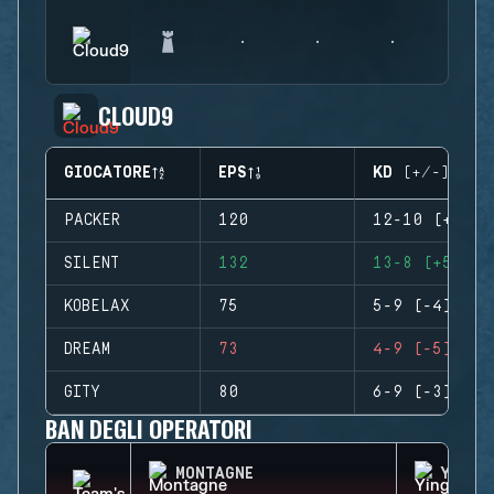
CLOUD9
GIOCATORE
EPS
KD (+/-)
PACKER
120
12-10 (+2)
SILENT
132
13-8 (+5)
KOBELAX
75
5-9 (-4)
DREAM
73
4-9 (-5)
GITY
80
6-9 (-3)
BAN DEGLI OPERATORI
MONTAGNE
YING