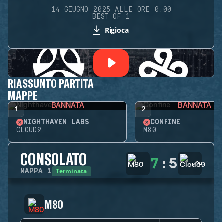
14 GIUGNO 2025 ALLE ORE 0:00
BEST OF 1
Rigioca
RIASSUNTO PARTITA
MAPPE
BANNATA
BANNATA
1
2
NIGHTHAVEN LABS
CONFINE
CLOUD9
M80
CONSOLATO
7
:
5
Terminata
MAPPA
1
M80