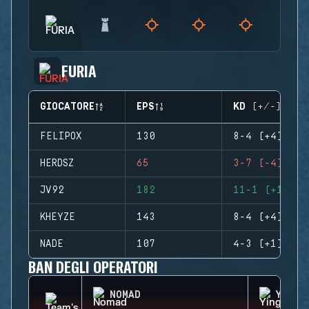
FURIA
GIOCATORE
EPS
KD (+/-)
FELIPOX
130
8-4 (+4)
HERDSZ
65
3-7 (-4)
JV92
182
11-1 (+10)
KHEYZE
143
8-4 (+4)
NADE
107
4-3 (+1)
BAN DEGLI OPERATORI
NOMAD
YING