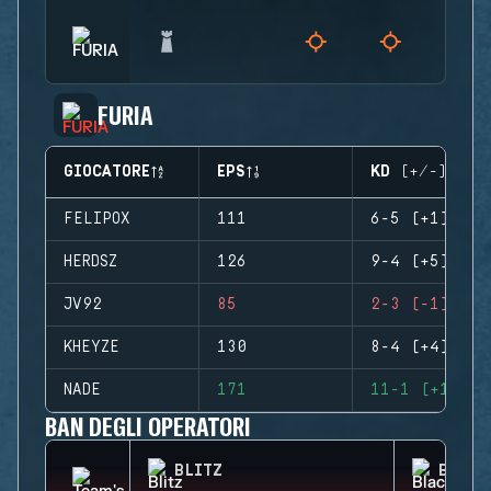
FURIA
GIOCATORE
EPS
KD (+/-)
FELIPOX
111
6-5 (+1)
HERDSZ
126
9-4 (+5)
JV92
85
2-3 (-1)
KHEYZE
130
8-4 (+4)
NADE
171
11-1 (+10)
BAN DEGLI OPERATORI
BLITZ
BLACK