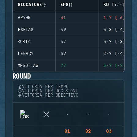
GIOCATORE
EPS
KD (+/-)
AR7HR
41
1-7 (-6)
FXRIAS
69
4-8 (-4)
KURTZ
67
4-7 (-3)
LEGACY
62
3-7 (-4)
MR6OTLAW
77
5-7 (-2)
ROUND
VITTORIA PER TEMPO
VITTORIA PER UCCISIONI
VITTORIA PER OBIETTIVO
01
02
03
04