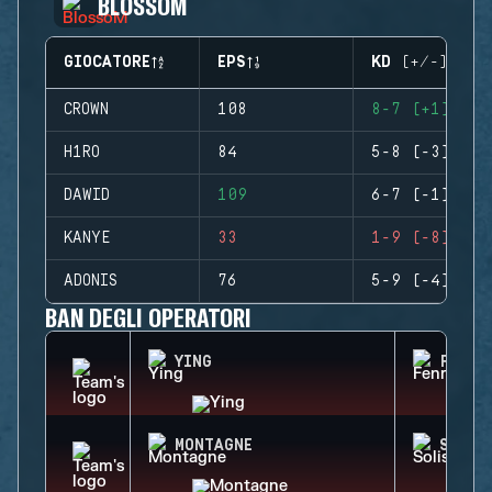
BLOSSOM
GIOCATORE
EPS
KD (+/-)
CROWN
108
8-7 (+1)
H1RO
84
5-8 (-3)
DAWID
109
6-7 (-1)
KANYE
33
1-9 (-8)
ADONIS
76
5-9 (-4)
BAN DEGLI OPERATORI
YING
FENRI
MONTAGNE
SOLIS