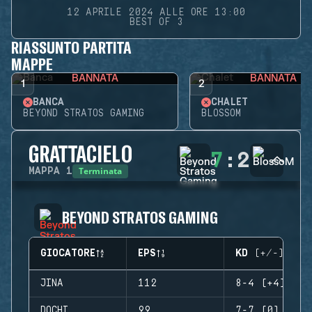
12 APRILE 2024 ALLE ORE 13:00
BEST OF 3
RIASSUNTO PARTITA
MAPPE
BANNATA
BANNATA
1
2
BANCA
CHALET
BEYOND STRATOS GAMING
BLOSSOM
GRATTACIELO
7
:
2
Terminata
MAPPA
1
BEYOND STRATOS GAMING
GIOCATORE
EPS
KD (+/-)
JINA
112
8-4 (+4)
DOCHI
99
7-7 (0)