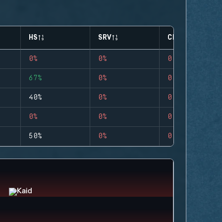
HS
SRV
CLUTCHES
0%
0%
0
67%
0%
0
40%
0%
0
0%
0%
0
50%
0%
0