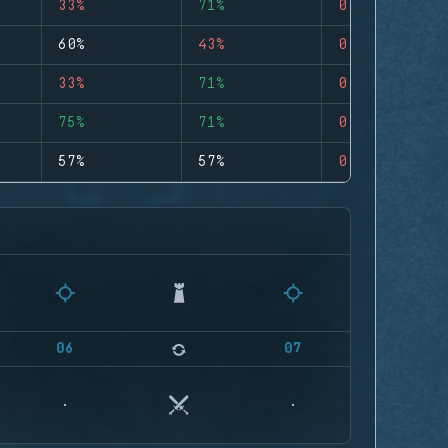
33%
71%
0
60%
43%
0
33%
71%
0
75%
71%
0
57%
57%
0
06
07