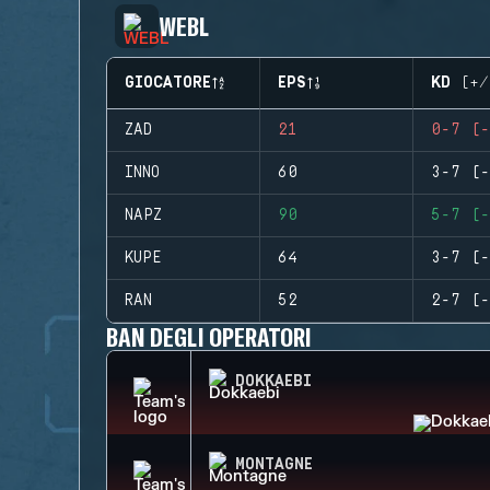
WEBL
GIOCATORE
EPS
KD (+/
ZAD
21
0-7 (-
INNO
60
3-7 (-
NAPZ
90
5-7 (-
KUPE
64
3-7 (-
RAN
52
2-7 (-
BAN DEGLI OPERATORI
DOKKAEBI
MONTAGNE