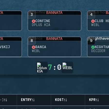
TA
BANNATA
B
3
4
CONFINE
CLUB H
DPLUS KIA
WEBL
TA
BANNATA
8
9
VSKIJ
BANCA
NIGHTH
WEBL
DECIDER
7
:
0
-)
ENTRY
KOST
KPR