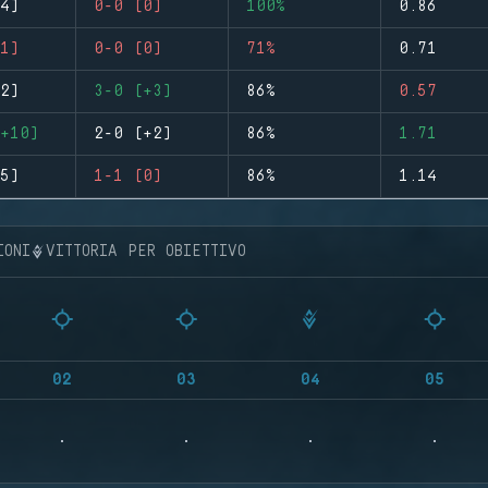
4)
0-0 (0)
100%
0.86
1)
0-0 (0)
71%
0.71
2)
3-0 (+3)
86%
0.57
+10)
2-0 (+2)
86%
1.71
5)
1-1 (0)
86%
1.14
IONI
VITTORIA PER OBIETTIVO
02
03
04
05