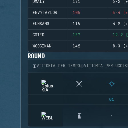
DMALY
131
6-2 (+
ENVYTAYLOR
105
5-4 (+
EUNSANG
115
4-2 (+
COTED
187
12-2 (
WOOGIMAN
142
8-3 (+
ROUND
VITTORIA PER TEMPO
VITTORIA PER UCCIS
01