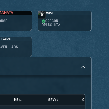
ANNATA
5
OUSE
OREGON
DPLUS KIA
AVEN LABS
HS
SRV
CLUTCHES