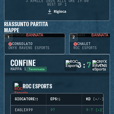
3 APRILE 2024 ALLE ORE 19:00
BEST OF 1
Rigioca
RIASSUNTO PARTITA
MAPPE
BANNATA
BANNATA
1
2
CONSOLATO
CHALET
ONYX RAVENS ESPORTS
ROC ESPORTS
CONFINE
3
:
7
Terminata
MAPPA
1
ROC ESPORTS
GIOCATORE
EPS
KD (+/-)
EAGLEX99
97
9-7 (+2)