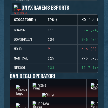
ONYX RAVENS ESPORTS
GIOCATORE
EPS
KD (+/-)
GUARDZ
111
8-4 (+4)
DOV2HKIIN
124
9-5 (+4)
MOHQ
91
6-6 (0)
MANTCAL
125
9-6 (+3)
NEKOOL
133
11-7 (+4)
BAN DEGLI OPERATORI
YING
AZAMI
BRAVA
FENRI