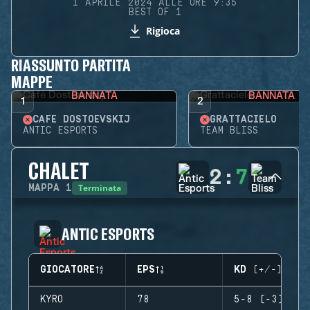
1 APRILE 2024 ALLE ORE 9:35
BEST OF 1
Rigioca
RIASSUNTO PARTITA
MAPPE
BANNATA
BANNATA
1
2
CAFÉ DOSTOEVSKIJ
GRATTACIELO
ANTIC ESPORTS
TEAM BLISS
CHALET
2
:
7
Terminata
MAPPA
1
ANTIC ESPORTS
GIOCATORE
EPS
KD (+/-)
KYRO
78
5-8 (-3)