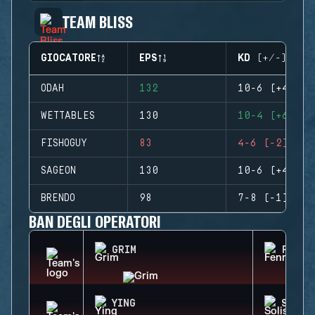
TEAM BLISS
GIOCATORE
EPS
KD (+/-)
ODAH
132
10-6 (+4)
WETTABLES
130
10-4 (+6)
FISHOGUY
83
4-6 (-2)
SAGEON
130
10-6 (+4)
BRENDO
98
7-8 (-1)
BAN DEGLI OPERATORI
GRIM
FENRI
YING
SOLIS