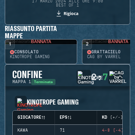
17 MARZO 2024 ALLE ORE 9:00
BEST OF 1
Rigioca
RIASSUNTO PARTITA
MAPPE
BANNATA
BANNATA
1
2
CONSOLATO
GRATTACIELO
KINOTROPE GAMING
CAG BY VARREL
CONFINE
2
:
7
Terminata
MAPPA
1
KINOTROPE GAMING
GIOCATORE
EPS
KD (+/-)
KAWA
71
4-8 (-4)