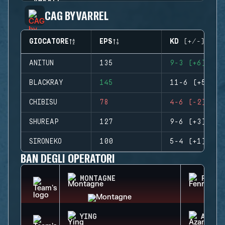
CAG BY VARREL
GIOCATORE
EPS
KD (+/-)
ANITUN
135
9-3 (+6)
BLACKRAY
145
11-6 (+5)
CHIBISU
78
4-6 (-2)
SHUREAP
127
9-6 (+3)
SIRONEKO
100
5-4 (+1)
BAN DEGLI OPERATORI
MONTAGNE
FENRI
YING
AZAMI