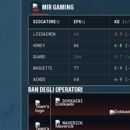
MIR GAMING
GIOCATORE
EPS
KD (+/
LEEDAEMIN
43
2-9 (-
HONEY
86
6-8 (-
GUARD
104
9-7 (+
BAGUETTE
77
5-9 (-
AENDE
60
4-9 (-
BAN DEGLI OPERATORI
DOKKAEBI
MAVERICK