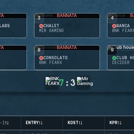
TA
BANNATA
B
3
4
LABS
CHALET
BANCA
MIR GAMING
BNK FEAR
TA
BANNATA
8
9
CONSOLATO
CLUB H
BNK FEARX
DECIDER
7
:
3
-)
ENTRY
KOST
KPR