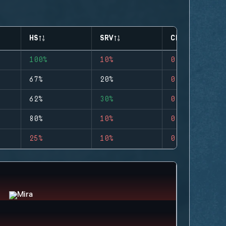
HS
SRV
CLUTCHES
100%
10%
0
67%
20%
0
62%
30%
0
80%
10%
0
25%
10%
0