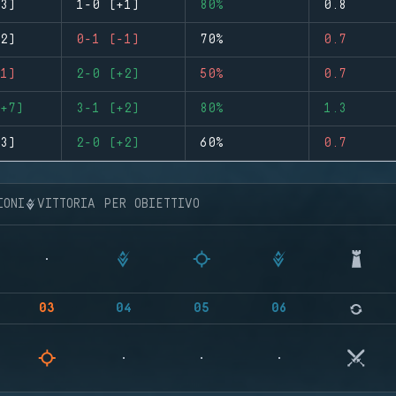
3)
1-0 (+1)
80%
0.8
2)
0-1 (-1)
70%
0.7
1)
2-0 (+2)
50%
0.7
+7)
3-1 (+2)
80%
1.3
3)
2-0 (+2)
60%
0.7
IONI
VITTORIA PER OBIETTIVO
03
04
05
06