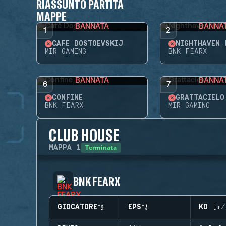
RIASSUNTO PARTITA
MAPPE
BANNATA
BANNA
1
2
CAFÉ DOSTOEVSKIJ
NIGHTHAVEN 
MIR GAMING
BNK FEARX
BANNATA
BANNA
6
7
CONFINE
GRATTACIELO
BNK FEARX
MIR GAMING
CLUB HOUSE
Terminata
MAPPA
1
BNK FEARX
GIOCATORE
EPS
KD (+/