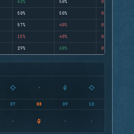
62%
50%
0
50%
50%
0
57%
40%
0
15%
40%
0
29%
60%
0
07
08
09
10