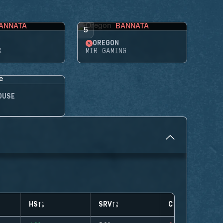
ANNATA
BANNATA
5
OREGON
X
MIR GAMING
OUSE
HS
SRV
CLUTCHES