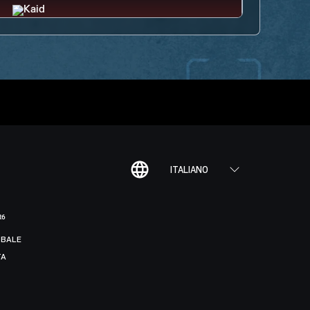
ITALIANO
R6
BALE
TA