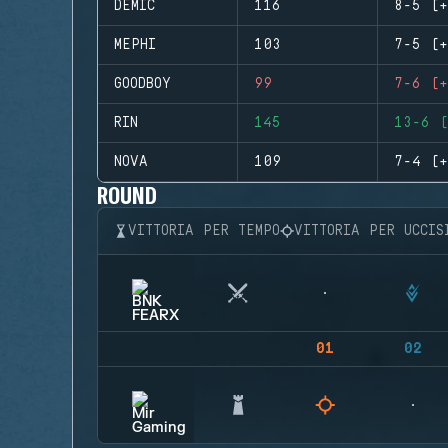
DEMIC
116
8-5 (+
MEPHI
103
7-5 (+
GOODBOY
99
7-6 (+
RIN
145
13-6 (
NOVA
109
7-4 (+
ROUND
VITTORIA PER TEMPO
VITTORIA PER UCCIS
01
02