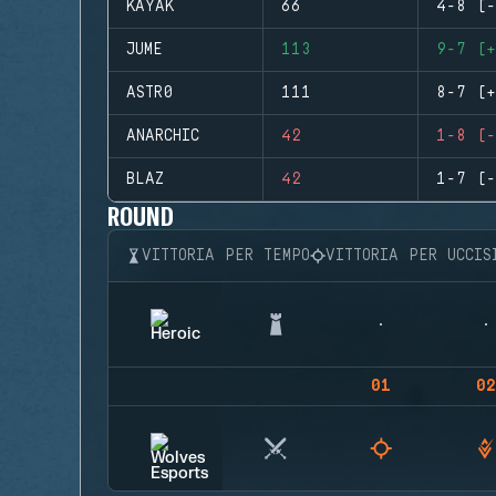
KAYAK
66
4-8 (-
JUME
113
9-7 (+
ASTR0
111
8-7 (+
ANARCHIC
42
1-8 (-
BLAZ
42
1-7 (-
ROUND
VITTORIA PER TEMPO
VITTORIA PER UCCIS
01
02