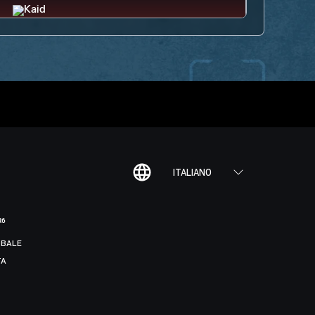
ITALIANO
R6
BALE
TA