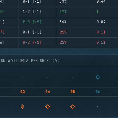
4)
0-1 (-1)
33%
0.44
2)
1-2 (-1)
67%
1
1)
2-0 (+2)
56%
0.89
7)
0-1 (-1)
22%
0.11
6)
0-2 (-2)
22%
0.11
IONI
VITTORIA PER OBIETTIVO
03
04
05
06