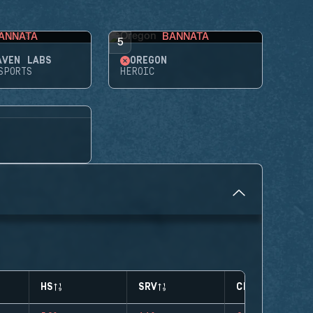
ANNATA
BANNATA
5
AVEN LABS
OREGON
SPORTS
HEROIC
HS
SRV
CLUTCHES