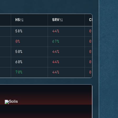
HS
SRV
CLUTCHES
58%
44%
0
0%
67%
0
50%
44%
0
60%
44%
0
70%
44%
0