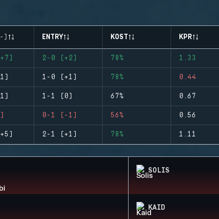
-)
ENTRY
KOST
KPR
+7)
2-0 (+2)
78%
1.33
1)
1-0 (+1)
78%
0.44
1)
1-1 (0)
67%
0.67
)
0-1 (-1)
56%
0.56
+5)
2-1 (+1)
78%
1.11
SOLIS
KAID