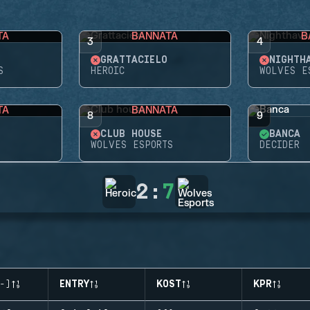
TA
BANNATA
B
3
4
GRATTACIELO
NIGHTH
S
HEROIC
WOLVES E
TA
BANNATA
8
9
CLUB HOUSE
BANCA
WOLVES ESPORTS
DECIDER
2
:
7
-)
ENTRY
KOST
KPR