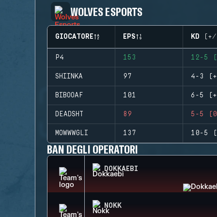
WOLVES ESPORTS
GIOCATORE
EPS
KD (+/
P4
153
12-5 (
SHIINKA
97
4-3 (+
BIBOOAF
101
6-5 (+
DEADSHT
89
5-5 (0
MOWWWGLI
137
10-5 (
BAN DEGLI OPERATORI
DOKKAEBI
NOKK