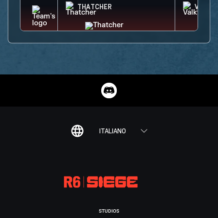
THATCHER
VALKY
ITALIANO
STUDIOS