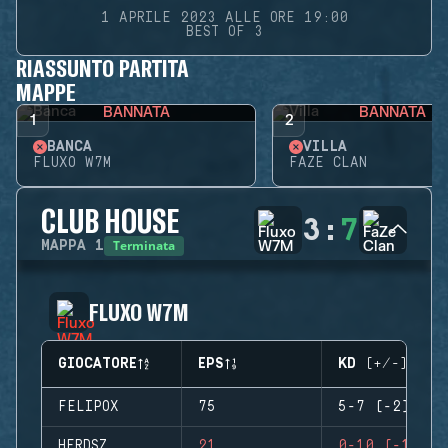
1 APRILE 2023 ALLE ORE 19:00
BEST OF 3
RIASSUNTO PARTITA
MAPPE
BANNATA
BANNATA
1
2
BANCA
VILLA
FLUXO W7M
FAZE CLAN
CLUB HOUSE
3
:
7
Terminata
MAPPA
1
FLUXO W7M
GIOCATORE
EPS
KD (+/-)
FELIPOX
75
5-7 (-2)
HERDSZ
21
0-10 (-10)