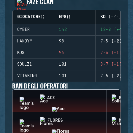
FAZE CLAN
GIOCATORE
EPS
KD (+/-)
CYBER
142
12-8 (+4)
HANDYY
98
7-5 (+2)
KDS
96
7-6 (+1)
SOULZ1
101
8-7 (+1)
VITAKING
101
7-5 (+2)
BAN DEGLI OPERATORI
ACE
SOLIS
FLORES
MIRA