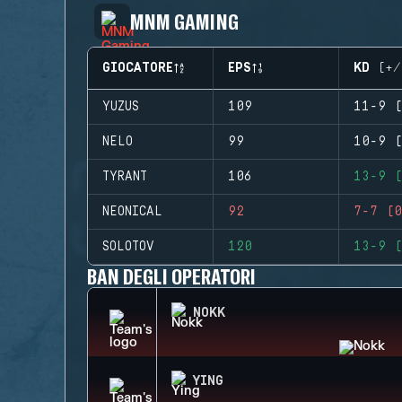
MNM GAMING
GIOCATORE
EPS
KD (+/
YUZUS
109
11-9 (
NELO
99
10-9 (
TYRANT
106
13-9 (
NEONICAL
92
7-7 (0
SOLOTOV
120
13-9 (
BAN DEGLI OPERATORI
NOKK
YING