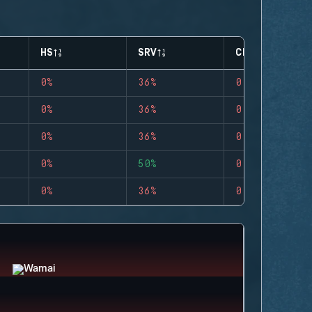
HS
SRV
CLUTCHES
0%
36%
0
0%
36%
0
0%
36%
0
0%
50%
0
0%
36%
0