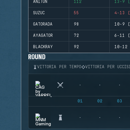
ANITUN
112
13-9 (
SUZUC
55
4-13 (
GATORADA
98
10-9 (
AYAGATOR
72
6-11 (
BLACKRAY
92
10-12 
ROUND
VITTORIA PER TEMPO
VITTORIA PER UCCIS
01
02
03