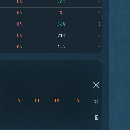
0%
36%
0
0%
7%
0
0%
36%
0
0%
21%
0
0%
14%
0
9
10
11
12
13
14