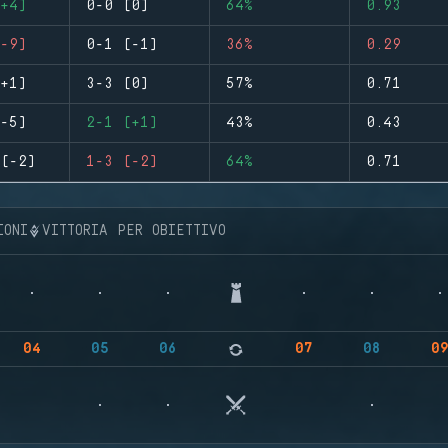
+4)
0-0 (0)
64%
0.93
-9)
0-1 (-1)
36%
0.29
+1)
3-3 (0)
57%
0.71
-5)
2-1 (+1)
43%
0.43
(-2)
1-3 (-2)
64%
0.71
IONI
VITTORIA PER OBIETTIVO
04
05
06
07
08
0