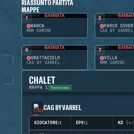
RIASSUNTO PARTITA
MAPPE
BANNATA
BANNA
1
2
BANCA
PARCO DIVER
MNM GAMING
CAG BY VARREL
BANNATA
BANNA
6
7
GRATTACIELO
VILLA
CAG BY VARREL
MNM GAMING
CHALET
Terminata
MAPPA
1
CAG BY VARREL
GIOCATORE
EPS
KD (+/