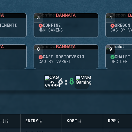
TA
BANNATA
B
3
4
TIMENTI
CONFINE
OREGON
MNM GAMING
CAG BY V
TA
BANNATA
8
9
CAFÉ DOSTOEVSKIJ
CHALET
CAG BY VARREL
DECIDER
6
:
8
-)
ENTRY
KOST
KPR