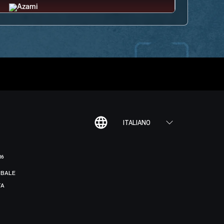
ITALIANO
R6
BALE
TA