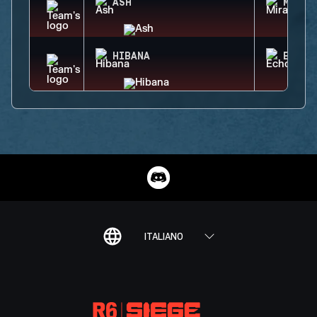
ASH
MIRA
HIBANA
ECHO
ITALIANO