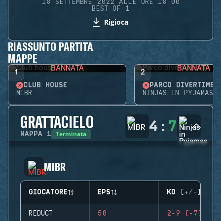
18 SETTEMBRE 2022 ALLE ORE 18:00
BEST OF 1
Rigioca
RIASSUNTO PARTITA
MAPPE
BANNATA
BANNATA
1
2
CLUB HOUSE
PARCO DIVERTIMEN
MIBR
NINJAS IN PYJAMAS
GRATTACIELO
4
:
7
Terminata
MAPPA
1
MIBR
GIOCATORE
EPS
KD (+/-)
REDUCT
50
2-9 (-7)