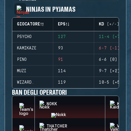
NINJAS IN PYJAMAS
GIOCATORE
EPS
KD (+/-)
PSYCHO
127
11-4 (+7)
KAMIKAZE
93
6-7 (-1)
PINO
91
6-6 (0)
MUZI
114
9-7 (+2)
WIZARD.
119
10-5 (+5)
BAN DEGLI OPERATORI
NOKK
KAID
THATCHER
VALKY