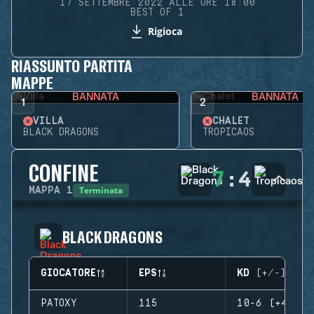
17 SETTEMBRE 2022 ALLE ORE 18:00
BEST OF 1
Rigioca
RIASSUNTO PARTITA
MAPPE
BANNATA
BANNATA
1
2
VILLA
CHALET
BLACK DRAGONS
TROPICAOS
CONFINE
7
:
4
Terminata
MAPPA
1
BLACK DRAGONS
GIOCATORE
EPS
KD (+/-)
PATOXY
115
10-6 (+4)