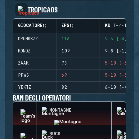
TROPICAOS
GIOCATORE
EPS
KD (+/-)
DRUNKKZZ
116
9-5 (+4)
KONDZ
109
9-8 (+1)
ZAAK
78
5-10 (-5)
PPWS
69
5-10 (-5)
YEKTZ
82
6-10 (-4)
BAN DEGLI OPERATORI
MONTAGNE
VALKY
BUCK
KAID