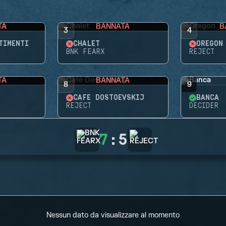
TA
BANNATA
B
3
4
TIMENTI
CHALET
OREGON
BNK FEARX
REJECT
TA
BANNATA
8
9
CAFÉ DOSTOEVSKIJ
BANCA
REJECT
DECIDER
7
:
5
Nessun dato da visualizzare al momento