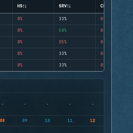
HS
SRV
CLUTCHES
0%
33%
0
0%
50%
0
0%
25%
0
0%
33%
0
0%
33%
0
08
09
10
11
12