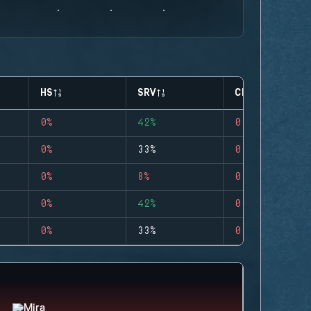
HS
SRV
CLUTCHES
0%
42%
0
0%
33%
0
0%
8%
0
0%
42%
0
0%
33%
0