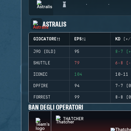
ASTRALIS
GIOCATORE
EPS
KD (+/
J9O (OLD)
95
8-7 (+
SHUTTLE
79
6-8 (-
ICONIC
104
10-11 
DPFIRE
94
7-7 (0
FORREST
99
8-8 (0
BAN DEGLI OPERATORI
THATCHER