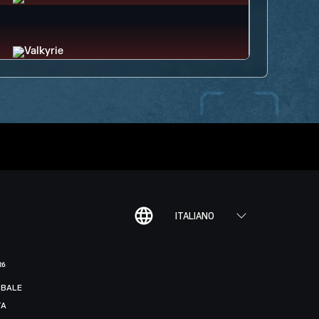
ITALIANO
R6
BALE
TA