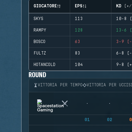
GIOCATORE
EPS
KD (+/
SKYS
113
10-8 (
RAMPY
128
13-6 (
BOSCO
63
3-9 (-
FULTZ
83
6-8 (-
HOTANCOLD
104
9-8 (+
ROUND
VITTORIA PER TEMPO
VITTORIA PER UCCIS
01
02
0