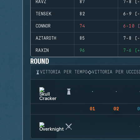
RAVZ
87
7-8 (-
TENSEK
82
6-9 (-
CONNOR
74
6-10 (
AZTAROTH
85
7-8 (-
RAXIN
96
7-6 (+
ROUND
VITTORIA PER TEMPO
VITTORIA PER UCCIS
01
02
0