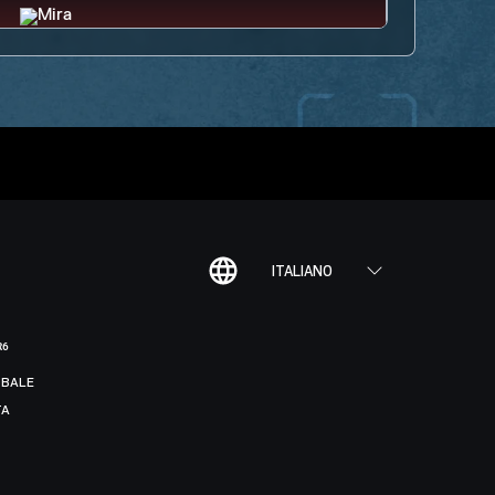
ITALIANO
R6
BALE
TA