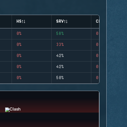
HS
SRV
CLUTCHES
0%
58%
0
0%
33%
0
0%
42%
0
0%
42%
0
0%
50%
0