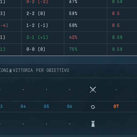
1)
0-2 (-2)
67%
0.58
3)
2-2 (0)
58%
0.5
-4)
1-2 (-1)
50%
0.5
1)
2-1 (+1)
42%
0.58
1)
0-0 (0)
75%
0.58
IONI
VITTORIA PER OBIETTIVO
3
04
05
06
07