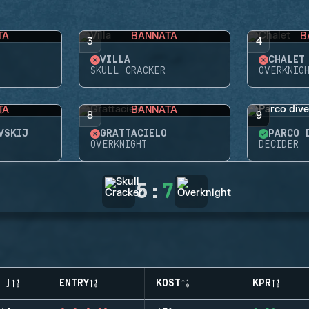
TA
BANNATA
B
3
4
VILLA
CHALET
SKULL CRACKER
OVERKNIG
TA
BANNATA
8
9
VSKIJ
GRATTACIELO
PARCO 
OVERKNIGHT
DECIDER
5
:
7
-)
ENTRY
KOST
KPR