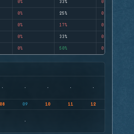
0%
33%
0
0%
25%
0
0%
17%
0
0%
33%
0
0%
50%
0
08
09
10
11
12