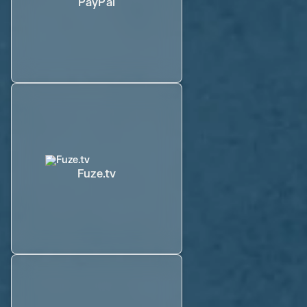
PayPal
Fuze.tv