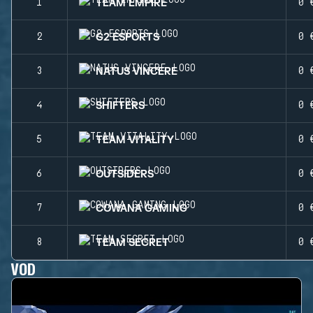
TEAM EMPIRE
1
0 
G2 ESPORTS
2
0 
NATUS VINCERE
3
0 
SHIFTERS
4
0 
TEAM VITALITY
5
0 
OUTSIDERS
6
0 
COWANA GAMING
7
0 
TEAM SECRET
8
0 
VOD