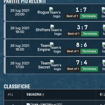
PARTITE PIÙ RECENTI
1
:
7
26 lug 2021
Rogue
20:00
Best of 1
Terminata
3
:
7
26 lug 2021
Shifters
19:00
Best of 1
Terminata
8
:
6
Team
26 lug 2021
Empire
18:00
Best of 1
Terminata
7
:
4
Team
26 lug 2021
Secret
17:00
Best of 1
Terminata
CLASSIFICHE
#
SQUADRA
€