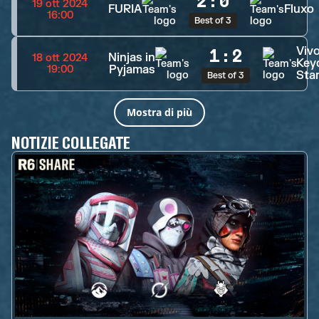
2
:
0
19 ott 2024
FURIA
Fluxo
16:00
Best of 3
Viv
1
:
2
Ninjas in
18 ott 2024
Key
Pyjamas
19:00
Sta
Best of 3
Mostra di più
NOTIZIE COLLEGATE