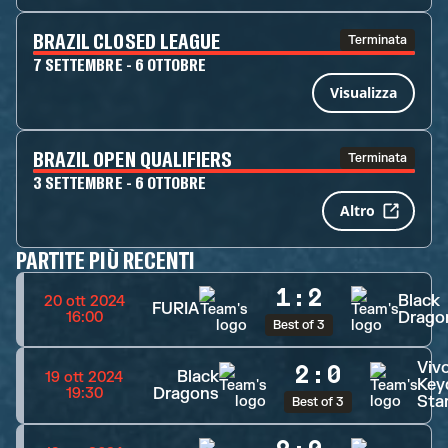
BRAZIL CLOSED LEAGUE
Terminata
7 SETTEMBRE - 6 OTTOBRE
Visualizza
BRAZIL OPEN QUALIFIERS
Terminata
3 SETTEMBRE - 6 OTTOBRE
Altro
PARTITE PIÙ RECENTI
1
:
2
Black
20 ott 2024
FURIA
Drago
16:00
Best of 3
Viv
2
:
0
Black
19 ott 2024
Key
Dragons
19:30
Sta
Best of 3