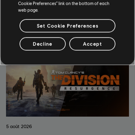
Cookie Preferences” link on the bottom of each
web page.
Actualités The Division
Set Cookie Preferences
Decline
Accept
5
août
2026