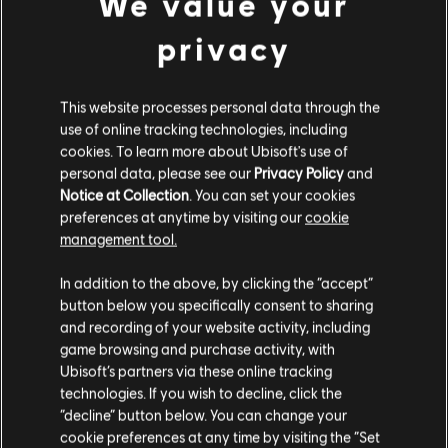
We value your
Inscrivez-vous pour avoir une chance de participer aux
privacy
futures bêtas fermées.
This website processes personal data through the
use of online tracking technologies, including
cookies. To learn more about Ubisoft's use of
personal data, please see our
Privacy Policy
and
Notice at Collection
. You can set your cookies
preferences at anytime by visiting our
cookie
management tool.
In addition to the above, by clicking the “accept”
button below you specifically consent to sharing
and recording of your website activity, including
game browsing and purchase activity, with
INSCRIVEZ-VOUS DÈS MAINTENANT
Ubisoft’s partners via these online tracking
technologies. If you wish to decline, click the
“decline” button below. You can change your
cookie preferences at any time by visiting the “Set