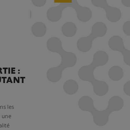
TIE :
UTANT
ns les
z une
lité