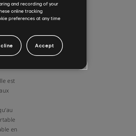
haring and recording of your
hese online tracking
ookie preferences at any time
cline
Accept
le est
 aux
qu'au
rtable
able en