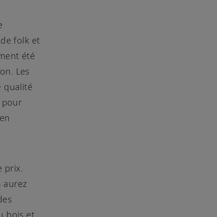
e
de folk et
ement été
son. Les
 qualité
, pour
ien
 prix.
n aurez
des
u bois et