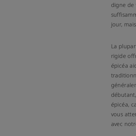
digne de 
suffisam
jour, mai
La plupar
rigide of
épicéa ai
traditionn
généralem
débutant
épicéa, c
vous atte
avec notr