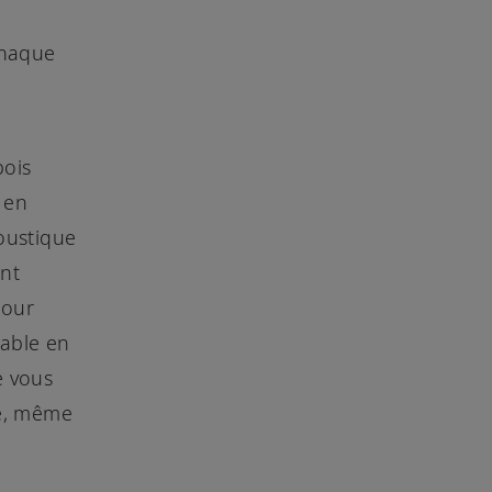
chaque
bois
 en
coustique
ont
pour
able en
e vous
te, même