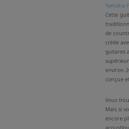
Yamaha 
Cette gui
tradition
de countr
créée ave
guitares 
supérieur
environ 2
conçue et
Vous trou
Mais si v
encore pl
acoustiqu