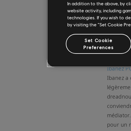
In addition to the above, by c
website activity, including ga
technologies. If you wish to d
by visiting the “Set Cookie Pr
Set Cookie
Preferences
Ibanez P
Ibanez a 
légèremen
dreadnoug
conviendr
médiator.
pour un n