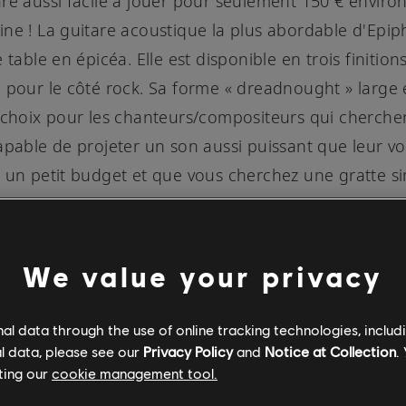
re aussi facile à jouer pour seulement 150 € environ,
ne ! La guitare acoustique la plus abordable d'Epi
 table en épicéa. Elle est disponible en trois finition
 pour le côté rock. Sa forme « dreadnought » large 
 choix pour les chanteurs/compositeurs qui cherche
apable de projeter un son aussi puissant que leur voi
 un petit budget et que vous cherchez une gratte s
ros son, ne cherchez plus.
We value your privacy
l data through the use of online tracking technologies, includ
l data, please see our
Privacy Policy
and
Notice at Collection
.
ting our
cookie management tool.