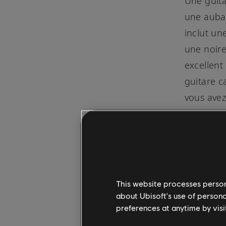
Une guita
une aubai
inclut une
une noire
excellent
guitare c
vous avez
avec un g
This website processes persona
about Ubisoft's use of persona
preferences at anytime by visi