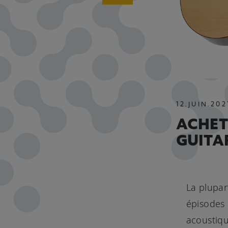
12
.
JUIN
.
202
ACHETE
GUITA
La plupar
épisodes 
acoustiqu