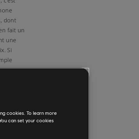
 c'est
phone
s, dont
en fait un
nt une
x. Si
imple
ing cookies. To learn more
 You can set your cookies