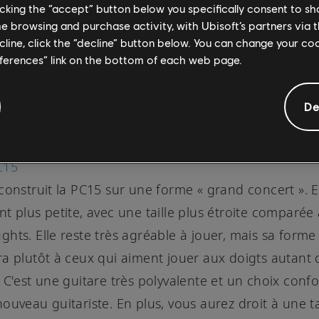
licking the “accept” button below you specifically consent to s
me browsing and purchase activity, with Ubisoft’s partners via t
ecline, click the “decline” button below. You can change your c
eferences” link on the bottom of each web page.
De
C15
construit la PC15 sur une forme « grand concert ». El
t plus petite, avec une taille plus étroite comparée
hts. Elle reste très agréable à jouer, mais sa forme
a plutôt à ceux qui aiment jouer aux doigts autant 
 C'est une guitare très polyvalente et un choix confo
ouveau guitariste. En plus, vous aurez droit à une t