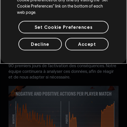
Cookie Preferences” link on the bottom of each
-16 % de matchs abandonnés en mode Classé et -14 %
web page.
en mode Standard.
-35 % de destruction de gadget allié en mode Classé
Set Cookie Preferences
et -43 % en mode Standard.
Voici un aperçu détaillé du montant d'actions négatives
Decline
Accept
par match, et nous constatons une tendance à la baisse.
Évidemment, nous pouvons nous attendre à une évolution
de ces chiffres avec le temps, particulièrement dans les
90 premiers jours de l'activation des conséquences. Notre
équipe continuera à analyser ces données, afin de réagir
et de nous adapter si nécessaire.