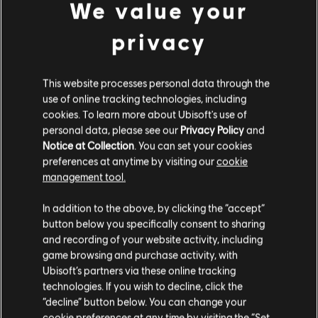
We value your
privacy
This website processes personal data through the
IMPACTS - BAISSE DES ACTIONS NÉGATIVES
use of online tracking technologies, including
cookies. To learn more about Ubisoft's use of
Nous constatons une amélioration de nombreux
personal data, please see our
Privacy Policy
and
comportements en jeu dans le cadre du changement de
Notice at Collection
. You can set your cookies
distribution de rang. Voici quelques statistiques qui
preferences at anytime by visiting our
cookie
illustrent le changement de comportement dans la Y10S1
management tool.
grâce à la sortie complète du système de réputation.
In addition to the above, by clicking the “accept”
-21 % d'actions négatives par match (cf. graphique ci-
button below you specifically consent to sharing
dessous).
and recording of your website activity, including
game browsing and purchase activity, with
+21 % d'actions positives par match (cf. graphique ci-
Ubisoft’s partners via these online tracking
dessous).
technologies. If you wish to decline, click the
-22 % d'éliminations d'équipe délibérées en mode
“decline” button below. You can change your
Classé et -23 % en mode Standard.
cookie preferences at any time by visiting the “Set